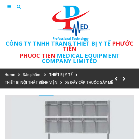
CÔNG TY TNHH TRANG THIẾT BỊ Y TẾ
PHƯỚC
TIẾN
PHUOC TIEN
MEDICAL EQUIPMENT
COMPANY LIMITED
Home
Sản phẩm
THIẾT BỊ Y TẾ
THIẾT BỊ NỘI THẤT BỆNH VIỆN
XE ĐẨY CẤP THUỐC GÂY MÊ