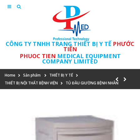
CÔNG TY TNHH TRANG THIẾT BỊ Y TẾ
PHƯỚC
TIẾN
PHUOC TIEN
MEDICAL EQUIPMENT
COMPANY LIMITED
Home
Sản phẩm
THIẾT BỊ Y TẾ
THIẾT BỊ NỘI THẤT BỆNH VIỆN
TỦ ĐẦU GIƯỜNG BỆNH NHÂN