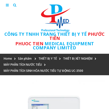
CÔNG TY TNHH TRANG THIẾT BỊ Y TẾ
PHƯỚC
TIẾN
PHUOC TIEN
MEDICAL EQUIPMENT
COMPANY LIMITED
Home
Sản phẩm
THIẾT BỊ Y TẾ
THIẾT BỊ XÉT NGHIỆM
MÁY PHÂN TÍCH NƯỚC TIỂU
MÁY PHÂN TÍCH SINH HÓA NƯỚC TIỂU TỰ ĐỘNG UC-3500