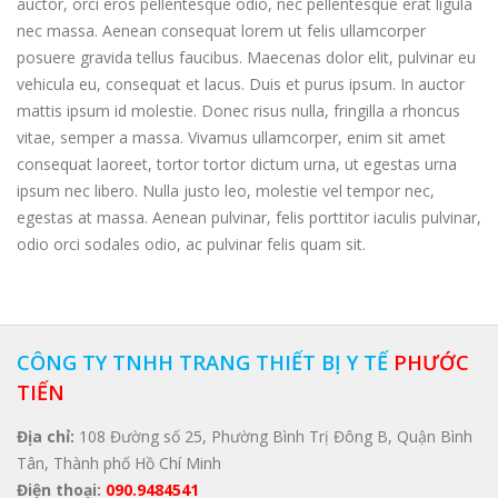
auctor, orci eros pellentesque odio, nec pellentesque erat ligula
nec massa. Aenean consequat lorem ut felis ullamcorper
posuere gravida tellus faucibus. Maecenas dolor elit, pulvinar eu
vehicula eu, consequat et lacus. Duis et purus ipsum. In auctor
mattis ipsum id molestie. Donec risus nulla, fringilla a rhoncus
vitae, semper a massa. Vivamus ullamcorper, enim sit amet
consequat laoreet, tortor tortor dictum urna, ut egestas urna
ipsum nec libero. Nulla justo leo, molestie vel tempor nec,
egestas at massa. Aenean pulvinar, felis porttitor iaculis pulvinar,
odio orci sodales odio, ac pulvinar felis quam sit.
CÔNG TY TNHH TRANG THIẾT BỊ Y TẾ
PHƯỚC
TIẾN
Địa chỉ:
108 Đường số 25, Phường Bình Trị Đông B, Quận Bình
Tân, Thành phố Hồ Chí Minh
Điện thoại:
090.9484541